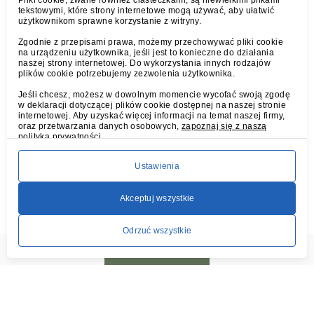
Pliki cookie, zwane również ciasteczkami, są niewielkimi plikami
tekstowymi, które strony internetowe mogą używać, aby ułatwić
użytkownikom sprawne korzystanie z witryny.
Zgodnie z przepisami prawa, możemy przechowywać pliki cookie
na urządzeniu użytkownika, jeśli jest to konieczne do działania
naszej strony internetowej. Do wykorzystania innych rodzajów
plików cookie potrzebujemy zezwolenia użytkownika.
Jeśli chcesz, możesz w dowolnym momencie wycofać swoją zgodę
w deklaracji dotyczącej plików cookie dostępnej na naszej stronie
internetowej. Aby uzyskać więcej informacji na temat naszej firmy,
oraz przetwarzania danych osobowych,
zapoznaj się z naszą
polityką prywatności.
Ustawienia
Blog 2
Akceptuj wszystkie
Wpis blogowy The standard Lorem Ipsum passage, used
Odrzuć wszystkie
since …
ZADZWOŃ
REZERWUJ
DOJAZD
Czytaj więcej